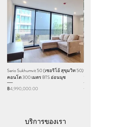
Serio Sukhumvit 50 (เซอริโอ้ สุขุมวิท 50)
ที่ดินสุขุมวิท 65 เอกมัย
คอนโด 300 เมตร BTS อ่อนนุช
18 ม. ลึก 23.4 ม.)ยินดีร
ราคา
ราคาปกติ
฿4,990,000.00
฿32,200,000.00
บริการของเรา